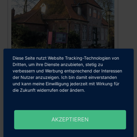
Diese Seite nutzt Website Tracking-Technologien von
Dritten, um ihre Dienste anzubieten, stetig zu
verbessern und Werbung entsprechend der Interessen
Konventualinnenhaus zu Stolberg von 1763
der Nutzer anzuzeigen. Ich bin damit einverstanden
und kann meine Einwilligung jederzeit mit Wirkung für
die Zukunft widerrufen oder ändern.
Die Pinneberger
AKZEPTIEREN
Elbmarschen im Burg-
Kino