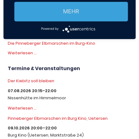
Aktuelles
MEHR
Rechtschreibprogramm für das Plattdeutsche
veröffentlicht
Powered by
Rechtschreibprogramm
Weiterlesen …
für
Die Pinneberger Elbmarschen im Burg-Kino
das
Plattdeutsche
Die
Weiterlesen …
veröffentlicht
Pinneberger
Elbmarschen
Termine & Veranstaltungen
im
Burg-
Der Kiebitz soll bleiben
Kino
07.08.2026 20:15–22:00
Nissenhütte im Himmelmoor
Der
Weiterlesen …
Kiebitz
Pinneberger Elbmarschen im Burg Kino, Uetersen
soll
bleiben
09.10.2026 20:00–22:00
Burg Kino (Uetersen, Marktstraße 24)