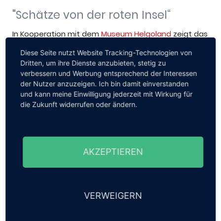
"Schätze von der roten Insel“
In Kooperation mit dem
Museum Helgoland
zeigt das
Stadtmuseum Wedel
besondere Objekte von der in
Diese Seite nutzt Website Tracking-Technologien von
vielerlei Hinsicht geheimnisvollen Insel.
Dritten, um ihre Dienste anzubieten, stetig zu
verbessern und Werbung entsprechend der Interessen
Helgoland war auch in vergangenen Zeiten nie
der Nutzer anzuzeigen. Ich bin damit einverstanden
isoliert vom Festland. Eindrucksvolle archäologische
und kann meine Einwilligung jederzeit mit Wirkung für
Artefakte belegen einen regen Austausch.
die Zukunft widerrufen oder ändern.
Zudem bietet die Sonderausstellung einen
thematischen Einstieg in die Geologie der roten Insel.
Zurück
AKZEPTIEREN
Veranstaltungen im Kreis Pinneberg...
finden Sie
hier!
VERWEIGERN