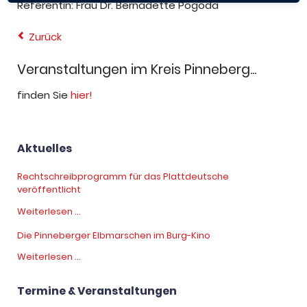
Referentin:
Frau Dr. Bernadette Pogoda
Zurück
Veranstaltungen im Kreis Pinneberg...
finden Sie
hier!
Aktuelles
Rechtschreibprogramm für das Plattdeutsche
veröffentlicht
Rechtschreibprogramm
Weiterlesen …
für
Die Pinneberger Elbmarschen im Burg-Kino
das
Plattdeutsche
Die
Weiterlesen …
veröffentlicht
Pinneberger
Elbmarschen
Termine & Veranstaltungen
im