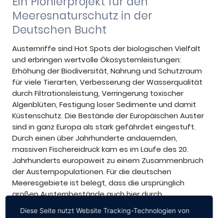
Ein Pionierprojekt für den
Meeresnaturschutz in der
Deutschen Bucht
Austernriffe sind Hot Spots der biologischen Vielfalt
und erbringen wertvolle Ökosystemleistungen:
Erhöhung der Biodiversität, Nahrung und Schutzraum
für viele Tierarten, Verbesserung der Wasserqualität
durch Filtrationsleistung, Verringerung toxischer
Algenblüten, Festigung loser Sedimente und damit
Küstenschutz. Die Bestände der Europäischen Auster
sind in ganz Europa als stark gefährdet eingestuft.
Durch einen über Jahrhunderte andauernden,
massiven Fischereidruck kam es im Laufe des 20.
Jahrhunderts europaweit zu einem Zusammenbruch
der Austernpopulationen. Für die deutschen
Meeresgebiete ist belegt, dass die ursprünglich
großen Austernbestände auch hier durch
Überfischung vernichtet wurden. Im Rahmen eines
Diese Seite nutzt Website Tracking-Technologien von
Artenschutzprojektes werden erstmalig Methoden